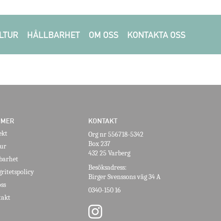
LTUR
HÅLLBARHET
OM OSS
KONTAKTA OSS
 MER
KONTAKT
ekt
Org nr 556718-5342
Box 237
ur
432 25 Varberg
barhet
Besöksadress:
gritetspolicy
Birger Svenssons väg 34 A
ss
0340-150 16
akt