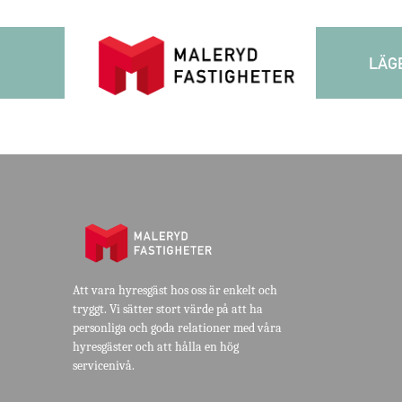
JMBA Fastighetsförvaltning AB
LÄG
brightFactory
november 23, 2023
Att vara hyresgäst hos oss är enkelt och
tryggt. Vi sätter stort värde på att ha
personliga och goda relationer med våra
hyresgäster och att hålla en hög
servicenivå.