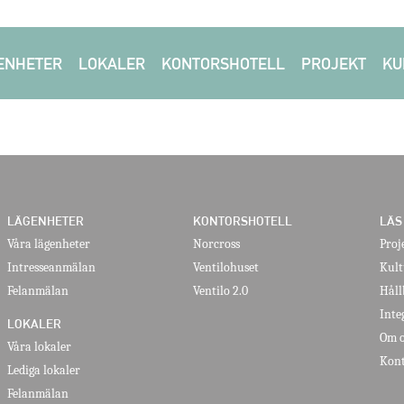
ENHETER
LOKALER
KONTORSHOTELL
PROJEKT
KU
LÄGENHETER
KONTORSHOTELL
LÄS
Våra lägenheter
Norcross
Proj
Intresseanmälan
Ventilohuset
Kult
Felanmälan
Ventilo 2.0
Håll
Inte
LOKALER
Om o
Våra lokaler
Kont
Lediga lokaler
Felanmälan